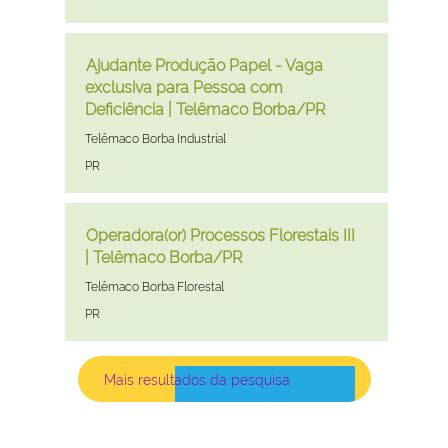
a
as
vagas.
barra
informações
Selecione
de
dela.
para
Oportunidades
Selecione
Ajudante Produção Papel - Vaga
espaço
exibir
a
exclusiva para Pessoa com
pressionada
os
vaga
Deficiência | Telêmaco Borba/PR
para
detalhes
com
visualizar
Cidade
Telêmaco Borba Industrial
completos
a
todas
Estado
PR
da
barra
as
vaga.
de
informações
espaço
dela.
Oportunidades
Selecione
Operadora(or) Processos Florestais III
pressionada
a
| Telêmaco Borba/PR
para
vaga
visualizar
Cidade
Telêmaco Borba Florestal
com
todas
Estado
PR
a
as
barra
informações
de
dela.
Mais resultados da pesquisa
espaço
pressionada
para