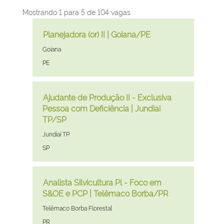
Buscar
Mostrando 1 para 5 de 104 vagas
resultados
para
Oportunidades
Selecione
Planejadora (or) II | Goiana/PE
"".
a
Cidade
Goiana
Mostrando
vaga
Estado
PE
1
com
para
a
5
barra
Oportunidades
Selecione
Ajudante de Produção II - Exclusiva
de
de
a
Pessoa com Deficiência | Jundiai
104
espaço
vaga
TP/SP
vagas
pressionada
com
Use
para
Cidade
Jundiaí TP
a
a
visualizar
Estado
SP
barra
tecla
todas
de
Tab
as
espaço
para
informações
Oportunidades
Selecione
Analista Silvicultura Pl - Foco em
pressionada
navegar
dela.
a
S&OE e PCP | Telêmaco Borba/PR
para
na
vaga
visualizar
Cidade
Telêmaco Borba Florestal
lista
com
todas
de
Estado
PR