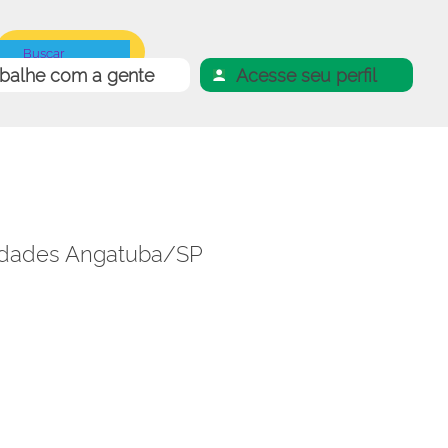
abalhe com a gente
Acesse seu perfil
nidades Angatuba/SP