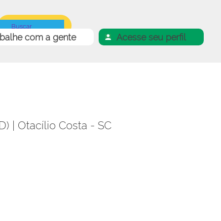
abalhe com a gente
Acesse seu perfil
 | Otacílio Costa - SC